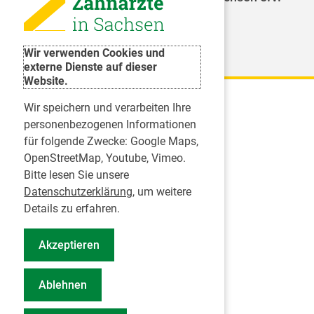
Weitere Organisationen
Wir verwenden Cookies und
externe Dienste auf dieser
Website.
Wir speichern und verarbeiten Ihre
Karriere
personenbezogenen Informationen
für folgende Zwecke:
Google Maps,
Inserate
OpenStreetMap, Youtube, Vimeo
.
Praktikum in einer Zahnarztpraxis
Bitte lesen Sie unsere
Jobs im Zahnärztehaus
Datenschutzerklärung
, um weitere
Presse
Details zu erfahren.
Pressemitteilungen
Akzeptieren
Informationszentrum Zahngesundheit
Notdienstsuche Pressevertreter
Ablehnen
Geschäftsbericht KZVS