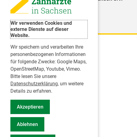
Weitere Organisationen
Wir verwenden Cookies und
externe Dienste auf dieser
Website.
Wir speichern und verarbeiten Ihre
Karriere
personenbezogenen Informationen
für folgende Zwecke:
Google Maps,
Inserate
OpenStreetMap, Youtube, Vimeo
.
Praktikum in einer Zahnarztpraxis
Bitte lesen Sie unsere
Jobs im Zahnärztehaus
Datenschutzerklärung
, um weitere
Presse
Details zu erfahren.
Pressemitteilungen
Akzeptieren
Informationszentrum Zahngesundheit
Notdienstsuche Pressevertreter
Ablehnen
Geschäftsbericht KZVS