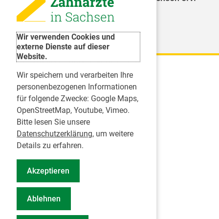
Weitere Organisationen
Wir verwenden Cookies und
externe Dienste auf dieser
Website.
Wir speichern und verarbeiten Ihre
Karriere
personenbezogenen Informationen
für folgende Zwecke:
Google Maps,
Inserate
OpenStreetMap, Youtube, Vimeo
.
Praktikum in einer Zahnarztpraxis
Bitte lesen Sie unsere
Jobs im Zahnärztehaus
Datenschutzerklärung
, um weitere
Presse
Details zu erfahren.
Pressemitteilungen
Akzeptieren
Informationszentrum Zahngesundheit
Notdienstsuche Pressevertreter
Ablehnen
Geschäftsbericht KZVS