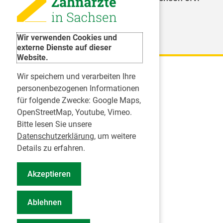
Weitere Organisationen
Wir verwenden Cookies und
externe Dienste auf dieser
Website.
Wir speichern und verarbeiten Ihre
Karriere
personenbezogenen Informationen
für folgende Zwecke:
Google Maps,
Inserate
OpenStreetMap, Youtube, Vimeo
.
Praktikum in einer Zahnarztpraxis
Bitte lesen Sie unsere
Jobs im Zahnärztehaus
Datenschutzerklärung
, um weitere
Presse
Details zu erfahren.
Pressemitteilungen
Akzeptieren
Informationszentrum Zahngesundheit
Notdienstsuche Pressevertreter
Ablehnen
Geschäftsbericht KZVS