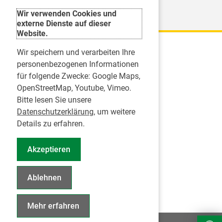
Weitere Organisationen
Wir verwenden Cookies und
externe Dienste auf dieser
Website.
Wir speichern und verarbeiten Ihre
Karriere
personenbezogenen Informationen
für folgende Zwecke:
Google Maps,
Inserate
OpenStreetMap, Youtube, Vimeo
.
Praktikum in einer Zahnarztpraxis
Bitte lesen Sie unsere
Jobs im Zahnärztehaus
Datenschutzerklärung
, um weitere
Presse
Details zu erfahren.
Pressemitteilungen
Akzeptieren
Informationszentrum Zahngesundheit
Notdienstsuche Pressevertreter
Ablehnen
Geschäftsbericht KZVS
Mehr erfahren