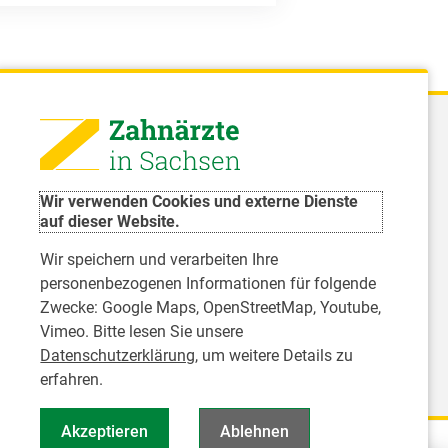
 - Landeszahnärztekammer Sachsen
51 8066 - 0
Wir verwenden Cookies und externe Dienste
rwaltung@Izk-sachsen.de
auf dieser Website.
Wir speichern und verarbeiten Ihre
- Landesarbeitsgemeinschaft für
personenbezogenen Informationen für folgende
dzahnpflege des Freistaates Sachsen e.V.
Zwecke:
Google Maps, OpenStreetMap, Youtube,
Vimeo
. Bitte lesen Sie unsere
Datenschutzerklärung
, um weitere Details zu
erfahren.
Akzeptieren
Ablehnen