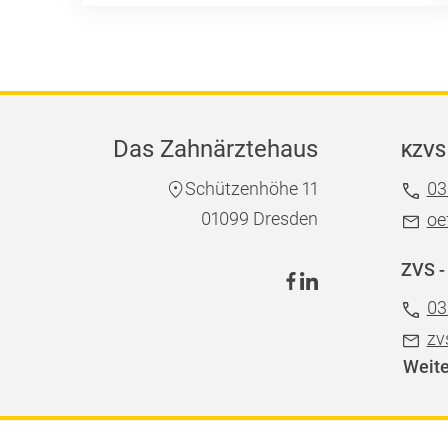
Das Zahnärztehaus
KZVS 
Schützenhöhe 11
03
01099 Dresden
oe
ZVS -
03
zv
Weite