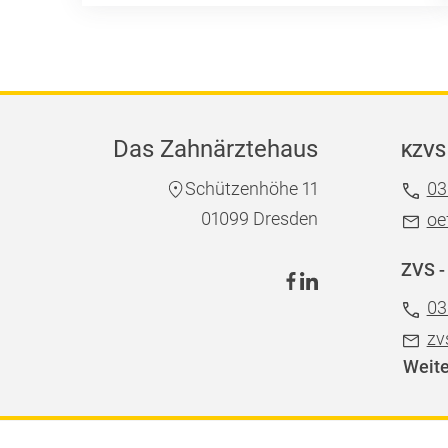
Das Zahnärztehaus
KZVS 
Schützenhöhe 11
03
01099 Dresden
oe
ZVS -
03
zv
Weite