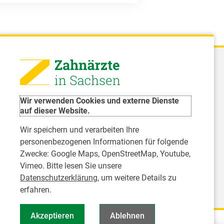
 - Landeszahnärztekammer Sachsen
51 8066 - 0
Wir verwenden Cookies und externe Dienste
rwaltung@Izk-sachsen.de
auf dieser Website.
Wir speichern und verarbeiten Ihre
- Landesarbeitsgemeinschaft für
personenbezogenen Informationen für folgende
dzahnpflege des Freistaates Sachsen e.V.
Zwecke:
Google Maps, OpenStreetMap, Youtube,
Vimeo
. Bitte lesen Sie unsere
Datenschutzerklärung
, um weitere Details zu
erfahren.
Akzeptieren
Ablehnen