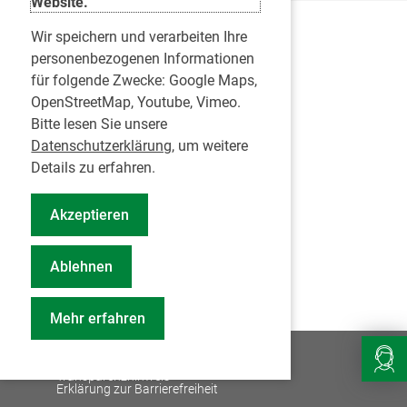
Website.
Wir speichern und verarbeiten Ihre
Karriere
personenbezogenen Informationen
für folgende Zwecke:
Google Maps,
Inserate
OpenStreetMap, Youtube, Vimeo
.
Praktikum in einer Zahnarztpraxis
Bitte lesen Sie unsere
Jobs im Zahnärztehaus
Datenschutzerklärung
, um weitere
Presse
Details zu erfahren.
Pressemitteilungen
Akzeptieren
Informationszentrum Zahngesundheit
Notdienstsuche Pressevertreter
Ablehnen
Geschäftsbericht KZVS
Mehr erfahren
© 2026
Impressum
Datenschutz
Transparenzhinweis
Erklärung zur Barrierefreiheit