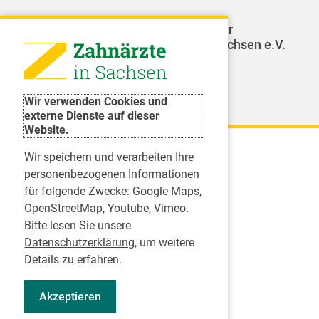
LAGZ - Landesarbeitsgemeinschaft für
Jugendzahnpflege des Freistaates Sachsen e.V.
Weitere Organisationen
Wir verwenden Cookies und
externe Dienste auf dieser
Website.
Wir speichern und verarbeiten Ihre
Karriere
personenbezogenen Informationen
für folgende Zwecke:
Google Maps,
Inserate
OpenStreetMap, Youtube, Vimeo
.
Praktikum in einer Zahnarztpraxis
Bitte lesen Sie unsere
Jobs im Zahnärztehaus
Datenschutzerklärung
, um weitere
Presse
Details zu erfahren.
Pressemitteilungen
Akzeptieren
Informationszentrum Zahngesundheit