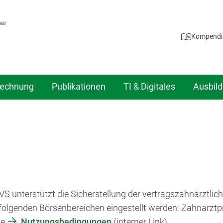
Kompend
echnung
Publikationen
TI & Digitales
Ausbil
ZVS unterstützt die Sicherstellung der vertragszahnärztli
folgenden Börsenbereichen eingestellt werden: Zahnarztpra
ie
Nutzungsbedingungen
(interner Link).