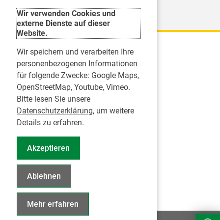
Weitere Organisationen
Wir verwenden Cookies und
externe Dienste auf dieser
Website.
Wir speichern und verarbeiten Ihre
Karriere
personenbezogenen Informationen
für folgende Zwecke:
Google Maps,
Inserate
OpenStreetMap, Youtube, Vimeo
.
Praktikum in einer Zahnarztpraxis
Bitte lesen Sie unsere
Jobs im Zahnärztehaus
Datenschutzerklärung
, um weitere
Presse
Details zu erfahren.
Pressemitteilungen
Akzeptieren
Informationszentrum Zahngesundheit
Notdienstsuche Pressevertreter
Ablehnen
Geschäftsbericht KZVS
Mehr erfahren