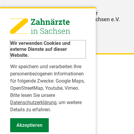
LAGZ - Landesarbeitsgemeinschaft für
Jugendzahnpflege des Freistaates Sachsen e.V.
Weitere Organisationen
Wir verwenden Cookies und
externe Dienste auf dieser
Website.
Wir speichern und verarbeiten Ihre
Karriere
personenbezogenen Informationen
für folgende Zwecke:
Google Maps,
Inserate
OpenStreetMap, Youtube, Vimeo
.
Praktikum in einer Zahnarztpraxis
Bitte lesen Sie unsere
Jobs im Zahnärztehaus
Datenschutzerklärung
, um weitere
Presse
Details zu erfahren.
Pressemitteilungen
Akzeptieren
Informationszentrum Zahngesundheit