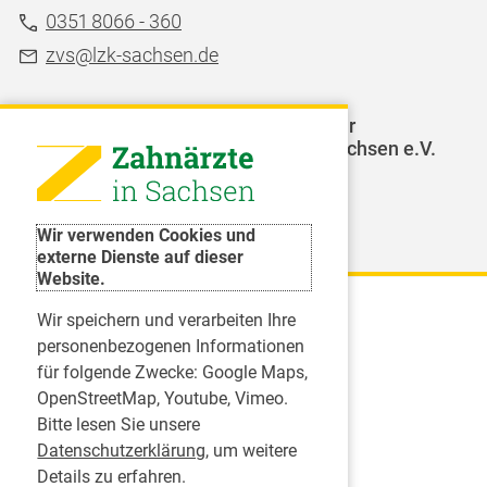
0351 8066 - 360
zvs@lzk-sachsen.de
LAGZ - Landesarbeitsgemeinschaft für
Jugendzahnpflege des Freistaates Sachsen e.V.
Weitere Organisationen
Wir verwenden Cookies und
externe Dienste auf dieser
Website.
Wir speichern und verarbeiten Ihre
Karriere
personenbezogenen Informationen
für folgende Zwecke:
Google Maps,
Inserate
OpenStreetMap, Youtube, Vimeo
.
Praktikum in einer Zahnarztpraxis
Bitte lesen Sie unsere
Jobs im Zahnärztehaus
Datenschutzerklärung
, um weitere
Presse
Details zu erfahren.