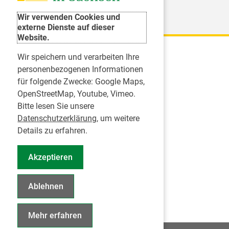
Weitere Organisationen
Wir verwenden Cookies und
externe Dienste auf dieser
Website.
Wir speichern und verarbeiten Ihre
Karriere
personenbezogenen Informationen
für folgende Zwecke:
Google Maps,
Inserate
OpenStreetMap, Youtube, Vimeo
.
Praktikum in einer Zahnarztpraxis
Bitte lesen Sie unsere
Jobs im Zahnärztehaus
Datenschutzerklärung
, um weitere
Presse
Details zu erfahren.
Pressemitteilungen
Akzeptieren
Informationszentrum Zahngesundheit
Notdienstsuche Pressevertreter
Ablehnen
Geschäftsbericht KZVS
Mehr erfahren