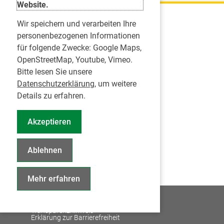
Website.
Wir speichern und verarbeiten Ihre
Karriere
personenbezogenen Informationen
für folgende Zwecke:
Google Maps,
Inserate
OpenStreetMap, Youtube, Vimeo
.
Praktikum in einer Zahnarztpraxis
Bitte lesen Sie unsere
Jobs im Zahnärztehaus
Datenschutzerklärung
, um weitere
Presse
Details zu erfahren.
Pressemitteilungen
Akzeptieren
Informationszentrum Zahngesundheit
Notdienstsuche Pressevertreter
Ablehnen
Geschäftsbericht KZVS
Mehr erfahren
© 2026
Impressum
Datenschutz
Transparenzhinweis
Erklärung zur Barrierefreiheit