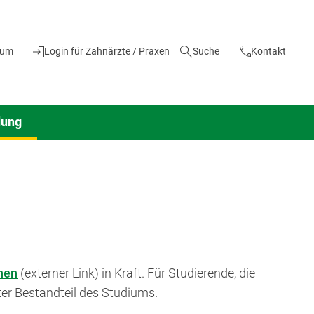
ium
Login für Zahnärzte / Praxen
Suche
Kontakt
dung
nen
(externer Link) in Kraft. Für Studierende, die
ter Bestandteil des Studiums.