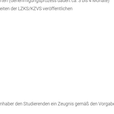
ten (Genehmigungsprozess dauert ca. 3 bis 4 Monate)
eiten der LZKS/KZVS veröffentlichen
inhaber den Studierenden ein Zeugnis gemäß den Vorgab