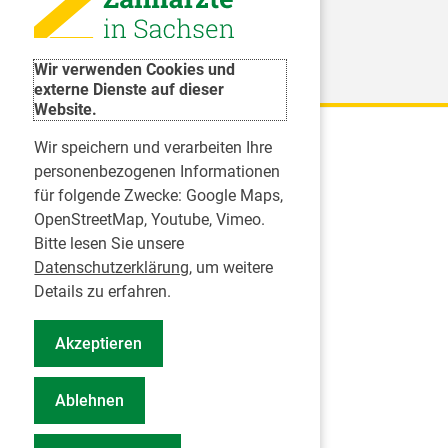
Weitere Organisationen
Wir verwenden Cookies und
externe Dienste auf dieser
Website.
Wir speichern und verarbeiten Ihre
Karriere
personenbezogenen Informationen
für folgende Zwecke:
Google Maps,
Inserate
OpenStreetMap, Youtube, Vimeo
.
Praktikum in einer Zahnarztpraxis
Bitte lesen Sie unsere
Jobs im Zahnärztehaus
Datenschutzerklärung
, um weitere
Presse
Details zu erfahren.
Pressemitteilungen
Akzeptieren
Informationszentrum Zahngesundheit
Notdienstsuche Pressevertreter
Ablehnen
Geschäftsbericht KZVS