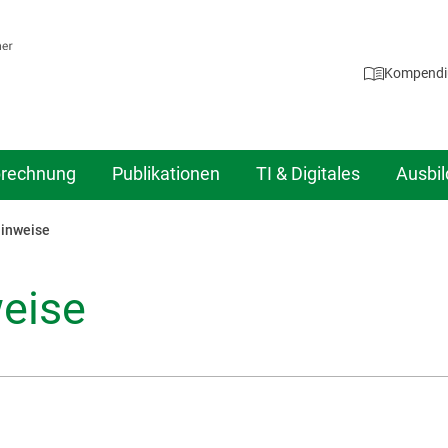
Kompend
rechnung
Publikationen
TI & Digitales
Ausbi
Hinweise
eise