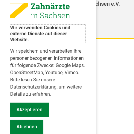
Jugendzahnpflege des Freistaates Sachsen e.V.
Weitere Organisationen
Wir verwenden Cookies und
externe Dienste auf dieser
Website.
Wir speichern und verarbeiten Ihre
Karriere
personenbezogenen Informationen
für folgende Zwecke:
Google Maps,
Inserate
OpenStreetMap, Youtube, Vimeo
.
Praktikum in einer Zahnarztpraxis
Bitte lesen Sie unsere
Jobs im Zahnärztehaus
Datenschutzerklärung
, um weitere
Presse
Details zu erfahren.
Pressemitteilungen
Akzeptieren
Informationszentrum Zahngesundheit
Notdienstsuche Pressevertreter
Ablehnen
Geschäftsbericht KZVS