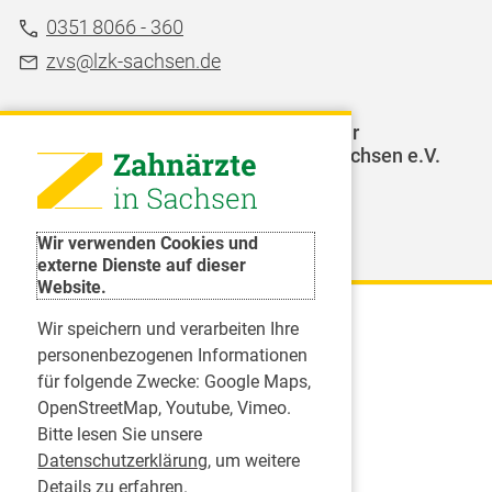
0351 8066 - 360
zvs@lzk-sachsen.de
LAGZ - Landesarbeitsgemeinschaft für
Jugendzahnpflege des Freistaates Sachsen e.V.
Weitere Organisationen
Wir verwenden Cookies und
externe Dienste auf dieser
Website.
Wir speichern und verarbeiten Ihre
Karriere
personenbezogenen Informationen
für folgende Zwecke:
Google Maps,
Inserate
OpenStreetMap, Youtube, Vimeo
.
Praktikum in einer Zahnarztpraxis
Bitte lesen Sie unsere
Jobs im Zahnärztehaus
Datenschutzerklärung
, um weitere
Presse
Details zu erfahren.