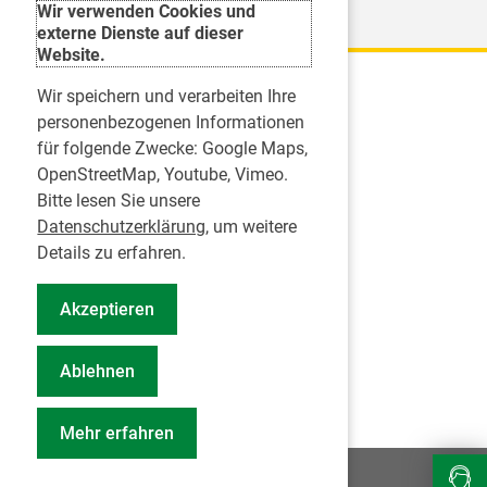
Wir verwenden Cookies und
externe Dienste auf dieser
Website.
Wir speichern und verarbeiten Ihre
Karriere
personenbezogenen Informationen
für folgende Zwecke:
Google Maps,
Inserate
OpenStreetMap, Youtube, Vimeo
.
Praktikum in einer Zahnarztpraxis
Bitte lesen Sie unsere
Jobs im Zahnärztehaus
Datenschutzerklärung
, um weitere
Presse
Details zu erfahren.
Pressemitteilungen
Akzeptieren
Informationszentrum Zahngesundheit
Notdienstsuche Pressevertreter
Ablehnen
Geschäftsbericht KZVS
Mehr erfahren
© 2026
Impressum