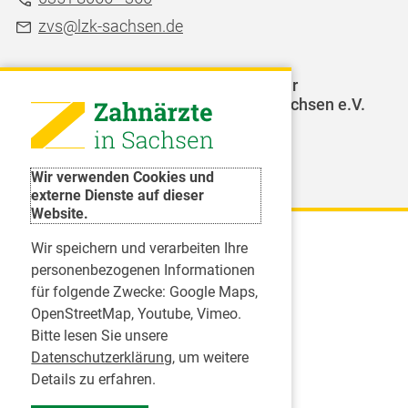
zvs@lzk-sachsen.de
LAGZ - Landesarbeitsgemeinschaft für
Jugendzahnpflege des Freistaates Sachsen e.V.
Weitere Organisationen
Wir verwenden Cookies und
externe Dienste auf dieser
Website.
Wir speichern und verarbeiten Ihre
Karriere
personenbezogenen Informationen
für folgende Zwecke:
Google Maps,
Inserate
OpenStreetMap, Youtube, Vimeo
.
Praktikum in einer Zahnarztpraxis
Bitte lesen Sie unsere
Jobs im Zahnärztehaus
Datenschutzerklärung
, um weitere
Presse
Details zu erfahren.