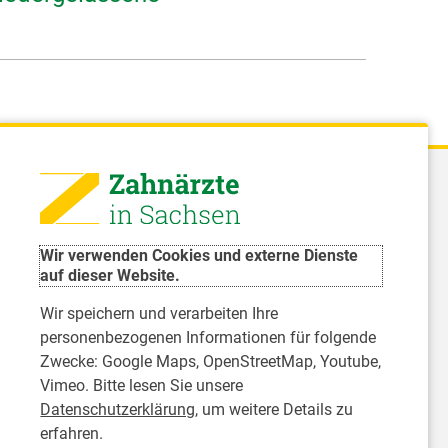
 - Landeszahnärztekammer Sachsen
51 8066 - 0
Wir verwenden Cookies und externe Dienste
rwaltung@Izk-sachsen.de
auf dieser Website.
Wir speichern und verarbeiten Ihre
- Landesarbeitsgemeinschaft für
personenbezogenen Informationen für folgende
dzahnpflege des Freistaates Sachsen e.V.
Zwecke:
Google Maps, OpenStreetMap, Youtube,
Vimeo
. Bitte lesen Sie unsere
Datenschutzerklärung
, um weitere Details zu
erfahren.