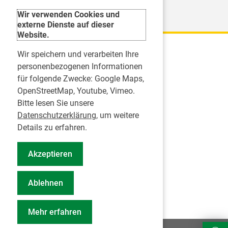
Weitere Organisationen
Wir verwenden Cookies und
externe Dienste auf dieser
Website.
Wir speichern und verarbeiten Ihre
Karriere
personenbezogenen Informationen
für folgende Zwecke:
Google Maps,
Inserate
OpenStreetMap, Youtube, Vimeo
.
Praktikum in einer Zahnarztpraxis
Bitte lesen Sie unsere
Jobs im Zahnärztehaus
Datenschutzerklärung
, um weitere
Presse
Details zu erfahren.
Pressemitteilungen
Akzeptieren
Informationszentrum Zahngesundheit
Notdienstsuche Pressevertreter
Ablehnen
Geschäftsbericht KZVS
Mehr erfahren