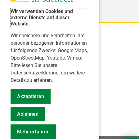
Weitere Organisationen
Wir verwenden Cookies und
externe Dienste auf dieser
Website.
Wir speichern und verarbeiten Ihre
Karriere
personenbezogenen Informationen
für folgende Zwecke:
Google Maps,
Inserate
OpenStreetMap, Youtube, Vimeo
.
Praktikum in einer Zahnarztpraxis
Bitte lesen Sie unsere
Jobs im Zahnärztehaus
Datenschutzerklärung
, um weitere
Presse
Details zu erfahren.
Pressemitteilungen
Akzeptieren
Informationszentrum Zahngesundheit
Notdienstsuche Pressevertreter
Ablehnen
Geschäftsbericht KZVS
Mehr erfahren