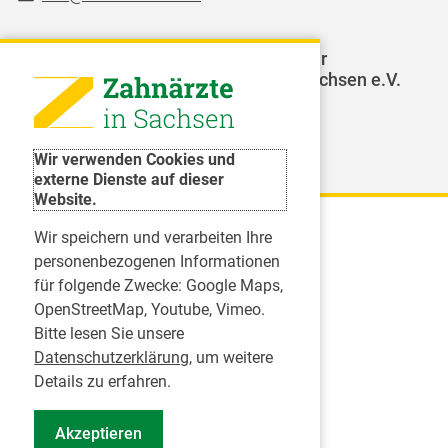
LAGZ - Landesarbeitsgemeinschaft für
Jugendzahnpflege des Freistaates Sachsen e.V.
Weitere Organisationen
Wir verwenden Cookies und
externe Dienste auf dieser
Website.
Wir speichern und verarbeiten Ihre
Karriere
personenbezogenen Informationen
für folgende Zwecke:
Google Maps,
Inserate
OpenStreetMap, Youtube, Vimeo
.
Praktikum in einer Zahnarztpraxis
Bitte lesen Sie unsere
Jobs im Zahnärztehaus
Datenschutzerklärung
, um weitere
Presse
Details zu erfahren.
Pressemitteilungen
Akzeptieren