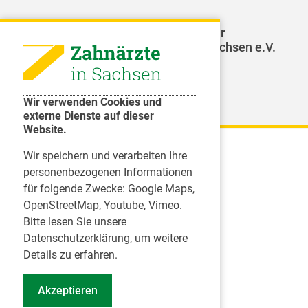
LAGZ - Landesarbeitsgemeinschaft für
Jugendzahnpflege des Freistaates Sachsen e.V.
Weitere Organisationen
Wir verwenden Cookies und
externe Dienste auf dieser
Website.
Wir speichern und verarbeiten Ihre
Karriere
personenbezogenen Informationen
für folgende Zwecke:
Google Maps,
Inserate
OpenStreetMap, Youtube, Vimeo
.
Praktikum in einer Zahnarztpraxis
Bitte lesen Sie unsere
Jobs im Zahnärztehaus
Datenschutzerklärung
, um weitere
Presse
Details zu erfahren.
Pressemitteilungen
Akzeptieren
Informationszentrum Zahngesundheit