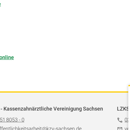
e
online
- Kassenzahnärztliche Vereinigung Sachsen
LZKS
51 8053 - 0
03
ffentlichkeitsarbeit@kzv-sachsen.de
ve