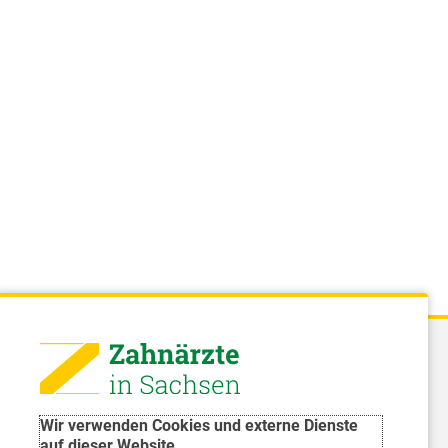
 - Landeszahnärztekammer Sachsen
51 8066 - 0
Wir verwenden Cookies und externe Dienste
rwaltung@Izk-sachsen.de
auf dieser Website.