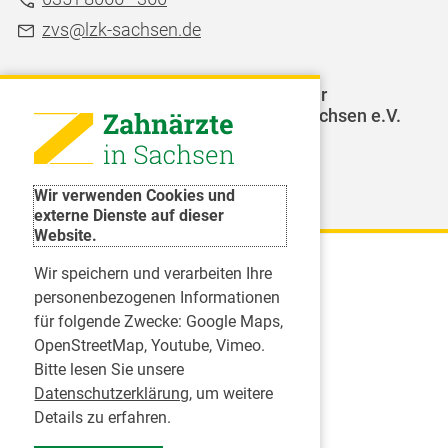
zvs@lzk-sachsen.de
LAGZ - Landesarbeitsgemeinschaft für
Jugendzahnpflege des Freistaates Sachsen e.V.
Weitere Organisationen
Wir verwenden Cookies und
externe Dienste auf dieser
Website.
Wir speichern und verarbeiten Ihre
Karriere
personenbezogenen Informationen
für folgende Zwecke:
Google Maps,
Inserate
OpenStreetMap, Youtube, Vimeo
.
Praktikum in einer Zahnarztpraxis
Bitte lesen Sie unsere
Jobs im Zahnärztehaus
Datenschutzerklärung
, um weitere
Presse
Details zu erfahren.