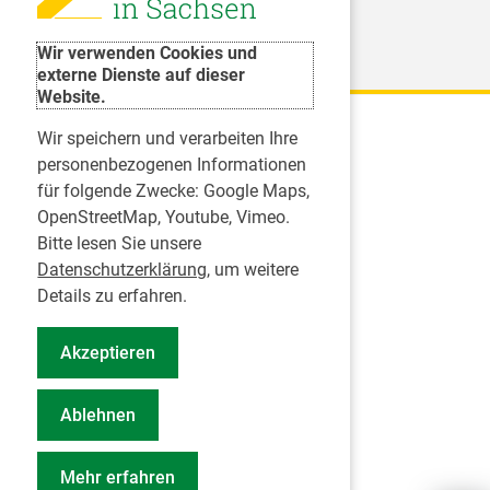
Weitere Organisationen
Wir verwenden Cookies und
externe Dienste auf dieser
Website.
Wir speichern und verarbeiten Ihre
Karriere
personenbezogenen Informationen
für folgende Zwecke:
Google Maps,
Inserate
OpenStreetMap, Youtube, Vimeo
.
Praktikum in einer Zahnarztpraxis
Bitte lesen Sie unsere
Jobs im Zahnärztehaus
Datenschutzerklärung
, um weitere
Presse
Details zu erfahren.
Pressemitteilungen
Akzeptieren
Informationszentrum Zahngesundheit
Notdienstsuche Pressevertreter
Ablehnen
Geschäftsbericht KZVS
Mehr erfahren