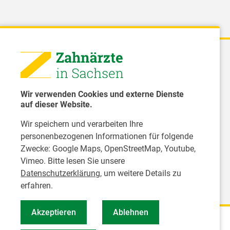
 - Landeszahnärztekammer Sachsen
51 8066 - 0
Wir verwenden Cookies und externe Dienste
rwaltung@Izk-sachsen.de
auf dieser Website.
Wir speichern und verarbeiten Ihre
- Landesarbeitsgemeinschaft für
personenbezogenen Informationen für folgende
dzahnpflege des Freistaates Sachsen e.V.
Zwecke:
Google Maps, OpenStreetMap, Youtube,
Vimeo
. Bitte lesen Sie unsere
Datenschutzerklärung
, um weitere Details zu
erfahren.
Akzeptieren
Ablehnen